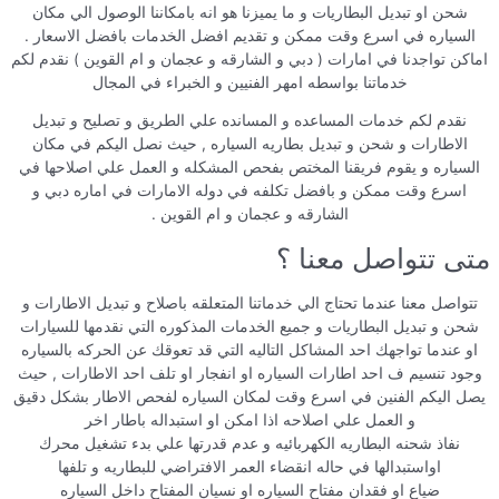
شحن او تبديل البطاريات و ما يميزنا هو انه بامكاننا الوصول الي مكان
السياره في اسرع وقت ممكن و تقديم افضل الخدمات بافضل الاسعار .
اماكن تواجدنا في امارات ( دبي و الشارقه و عجمان و ام القوين ) نقدم لكم
خدماتنا بواسطه امهر الفنيين و الخبراء في المجال
نقدم لكم خدمات المساعده و المسانده علي الطريق و تصليح و تبديل
الاطارات و شحن و تبديل بطاريه السياره , حيث نصل اليكم في مكان
السياره و يقوم فريقنا المختص بفحص المشكله و العمل علي اصلاحها في
اسرع وقت ممكن و بافضل تكلفه في دوله الامارات في اماره دبي و
الشارقه و عجمان و ام القوين .
متى تتواصل معنا ؟
تتواصل معنا عندما تحتاج الي خدماتنا المتعلقه باصلاح و تبديل الاطارات و
شحن و تبديل البطاريات و جميع الخدمات المذكوره التي نقدمها للسيارات
او عندما تواجهك احد المشاكل التاليه التي قد تعوقك عن الحركه بالسياره
وجود تنسيم ف احد اطارات السياره او انفجار او تلف احد الاطارات , حيث
يصل اليكم الفنين في اسرع وقت لمكان السياره لفحص الاطار بشكل دقيق
و العمل علي اصلاحه اذا امكن او استبداله باطار اخر
نفاذ شحنه البطاريه الكهربائيه و عدم قدرتها علي بدء تشغيل محرك
اواستبدالها في حاله انقضاء العمر الافتراضي للبطاريه و تلفها
ضياع او فقدان مفتاح السياره او نسيان المفتاح داخل السياره