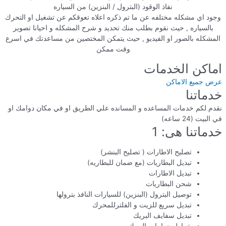
نفاذ الوقود (البترول / البنزين) من السياره
وجود اي مشكله مختلفه عن ما تم ذكره اعلاه تعوقكم عن تشغيل او التحرك
بالسياره , حيث نقوم بطلب منك تحديد و شرح المشكله و احيانا تصوير
المشكله بالصور او الفيديو , حيث يتمكن المختصين من مساعدتك في اسرع
وقت ممكن
اماكن الخدمات
عرض جميع الاماكن
خدماتنا
نقدم لكم خدمات المساعده و المسانده علي الطريق او في مكان دوامك او
في البيت (24 ساعه)
خدماتنا هى: 1
تصليح الاطارات ( تصليح البنشر)
تبديل البطاريات (مع ضمان للبطاريه)
تبديل الاطارات
شحن البطاريات
توصيل البترول (البنزين) للسيارات النافذ بترولها
تبديل سريع للزيت و الفلترللمحرك
تبديل سفايف البريك