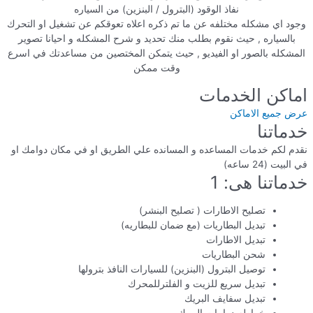
نفاذ الوقود (البترول / البنزين) من السياره
وجود اي مشكله مختلفه عن ما تم ذكره اعلاه تعوقكم عن تشغيل او التحرك
بالسياره , حيث نقوم بطلب منك تحديد و شرح المشكله و احيانا تصوير
المشكله بالصور او الفيديو , حيث يتمكن المختصين من مساعدتك في اسرع
وقت ممكن
اماكن الخدمات
عرض جميع الاماكن
خدماتنا
نقدم لكم خدمات المساعده و المسانده علي الطريق او في مكان دوامك او
في البيت (24 ساعه)
خدماتنا هى: 1
تصليح الاطارات ( تصليح البنشر)
تبديل البطاريات (مع ضمان للبطاريه)
تبديل الاطارات
شحن البطاريات
توصيل البترول (البنزين) للسيارات النافذ بترولها
تبديل سريع للزيت و الفلترللمحرك
تبديل سفايف البريك