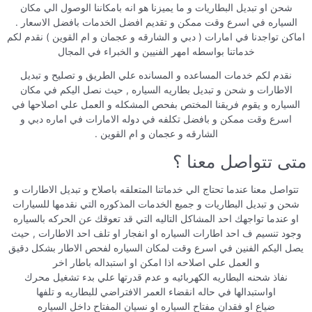
شحن او تبديل البطاريات و ما يميزنا هو انه بامكاننا الوصول الي مكان
السياره في اسرع وقت ممكن و تقديم افضل الخدمات بافضل الاسعار .
اماكن تواجدنا في امارات ( دبي و الشارقه و عجمان و ام القوين ) نقدم لكم
خدماتنا بواسطه امهر الفنيين و الخبراء في المجال
نقدم لكم خدمات المساعده و المسانده علي الطريق و تصليح و تبديل
الاطارات و شحن و تبديل بطاريه السياره , حيث نصل اليكم في مكان
السياره و يقوم فريقنا المختص بفحص المشكله و العمل علي اصلاحها في
اسرع وقت ممكن و بافضل تكلفه في دوله الامارات في اماره دبي و
الشارقه و عجمان و ام القوين .
متى تتواصل معنا ؟
تتواصل معنا عندما تحتاج الي خدماتنا المتعلقه باصلاح و تبديل الاطارات و
شحن و تبديل البطاريات و جميع الخدمات المذكوره التي نقدمها للسيارات
او عندما تواجهك احد المشاكل التاليه التي قد تعوقك عن الحركه بالسياره
وجود تنسيم ف احد اطارات السياره او انفجار او تلف احد الاطارات , حيث
يصل اليكم الفنين في اسرع وقت لمكان السياره لفحص الاطار بشكل دقيق
و العمل علي اصلاحه اذا امكن او استبداله باطار اخر
نفاذ شحنه البطاريه الكهربائيه و عدم قدرتها علي بدء تشغيل محرك
اواستبدالها في حاله انقضاء العمر الافتراضي للبطاريه و تلفها
ضياع او فقدان مفتاح السياره او نسيان المفتاح داخل السياره