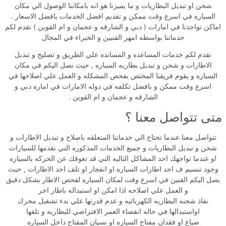
شحن او تبديل البطاريات و ما يميزنا هو انه بامكاننا الوصول الي مكان
السياره في اسرع وقت ممكن و تقديم افضل الخدمات بافضل الاسعار .
اماكن تواجدنا في امارات ( دبي و الشارقه و عجمان و ام القوين ) نقدم لكم
خدماتنا بواسطه امهر الفنيين و الخبراء في المجال
نقدم لكم خدمات المساعده و المسانده علي الطريق و تصليح و تبديل
الاطارات و شحن و تبديل بطاريه السياره , حيث نصل اليكم في مكان
السياره و يقوم فريقنا المختص بفحص المشكله و العمل علي اصلاحها في
اسرع وقت ممكن و بافضل تكلفه في دوله الامارات في اماره دبي و
الشارقه و عجمان و ام القوين .
متى تتواصل معنا ؟
تتواصل معنا عندما تحتاج الي خدماتنا المتعلقه باصلاح و تبديل الاطارات و
شحن و تبديل البطاريات و جميع الخدمات المذكوره التي نقدمها للسيارات
او عندما تواجهك احد المشاكل التاليه التي قد تعوقك عن الحركه بالسياره
وجود تنسيم ف احد اطارات السياره او انفجار او تلف احد الاطارات , حيث
يصل اليكم الفنين في اسرع وقت لمكان السياره لفحص الاطار بشكل دقيق
و العمل علي اصلاحه اذا امكن او استبداله باطار اخر
نفاذ شحنه البطاريه الكهربائيه و عدم قدرتها علي بدء تشغيل محرك
اواستبدالها في حاله انقضاء العمر الافتراضي للبطاريه و تلفها
ضياع او فقدان مفتاح السياره او نسيان المفتاح داخل السياره