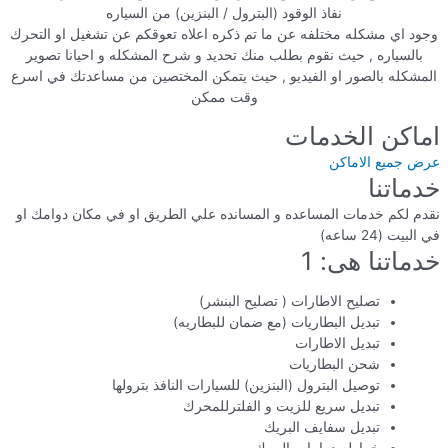
نفاذ الوقود (البترول / البنزين) من السياره
وجود اي مشكله مختلفه عن ما تم ذكره اعلاه تعوقكم عن تشغيل او التحرك
بالسياره , حيث نقوم بطلب منك تحديد و شرح المشكله و احيانا تصوير
المشكله بالصور او الفيديو , حيث يتمكن المختصين من مساعدتك في اسرع
وقت ممكن
اماكن الخدمات
عرض جميع الاماكن
خدماتنا
نقدم لكم خدمات المساعده و المسانده علي الطريق او في مكان دوامك او
في البيت (24 ساعه)
خدماتنا هى: 1
تصليح الاطارات ( تصليح البنشر)
تبديل البطاريات (مع ضمان للبطاريه)
تبديل الاطارات
شحن البطاريات
توصيل البترول (البنزين) للسيارات النافذ بترولها
تبديل سريع للزيت و الفلترللمحرك
تبديل سفايف البريك