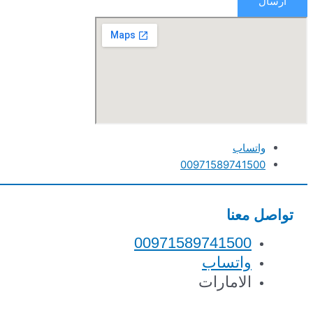
ارسال
واتساب
00971589741500
تواصل معنا
00971589741500
واتساب
الامارات