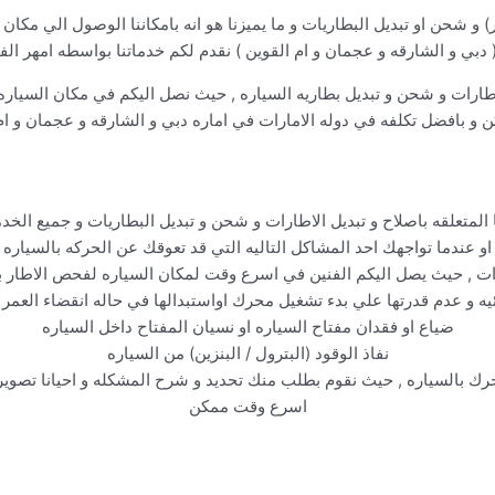
ر) و شحن او تبديل البطاريات و ما يميزنا هو انه بامكاننا الوصول الي م
 دبي و الشارقه و عجمان و ام القوين ) نقدم لكم خدماتنا بواسطه امهر الف
اطارات و شحن و تبديل بطاريه السياره , حيث نصل اليكم في مكان السيار
و بافضل تكلفه في دوله الامارات في اماره دبي و الشارقه و عجمان و ام 
 المتعلقه باصلاح و تبديل الاطارات و شحن و تبديل البطاريات و جميع الخ
او عندما تواجهك احد المشاكل التاليه التي قد تعوقك عن الحركه بالسياره
رات , حيث يصل اليكم الفنين في اسرع وقت لمكان السياره لفحص الاطار بش
ئيه و عدم قدرتها علي بدء تشغيل محرك اواستبدالها في حاله انقضاء العمر ا
ضياع او فقدان مفتاح السياره او نسيان المفتاح داخل السياره
نفاذ الوقود (البترول / البنزين) من السياره
حرك بالسياره , حيث نقوم بطلب منك تحديد و شرح المشكله و احيانا تصوي
اسرع وقت ممكن