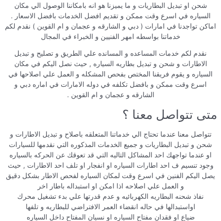
شحن او تبديل البطاريات و ما يميزنا هو انه بامكاننا الوصول الي مكان
السياره في اسرع وقت ممكن و تقديم افضل الخدمات بافضل الاسعار .
اماكن تواجدنا في امارات ( دبي و الشارقه و عجمان و ام القوين ) نقدم لكم
خدماتنا بواسطه امهر الفنيين و الخبراء في المجال
نقدم لكم خدمات المساعده و المسانده علي الطريق و تصليح و تبديل
الاطارات و شحن و تبديل بطاريه السياره , حيث نصل اليكم في مكان
السياره و يقوم فريقنا المختص بفحص المشكله و العمل علي اصلاحها في
اسرع وقت ممكن و بافضل تكلفه في دوله الامارات في اماره دبي و
الشارقه و عجمان و ام القوين .
متى تتواصل معنا ؟
تتواصل معنا عندما تحتاج الي خدماتنا المتعلقه باصلاح و تبديل الاطارات و
شحن و تبديل البطاريات و جميع الخدمات المذكوره التي نقدمها للسيارات
او عندما تواجهك احد المشاكل التاليه التي قد تعوقك عن الحركه بالسياره
وجود تنسيم ف احد اطارات السياره او انفجار او تلف احد الاطارات , حيث
يصل اليكم الفنين في اسرع وقت لمكان السياره لفحص الاطار بشكل دقيق
و العمل علي اصلاحه اذا امكن او استبداله باطار اخر
نفاذ شحنه البطاريه الكهربائيه و عدم قدرتها علي بدء تشغيل محرك
اواستبدالها في حاله انقضاء العمر الافتراضي للبطاريه و تلفها
ضياع او فقدان مفتاح السياره او نسيان المفتاح داخل السياره