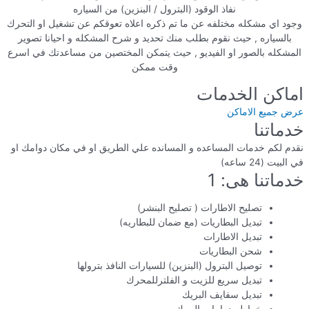
نفاذ الوقود (البترول / البنزين) من السياره
وجود اي مشكله مختلفه عن ما تم ذكره اعلاه تعوقكم عن تشغيل او التحرك
بالسياره , حيث نقوم بطلب منك تحديد و شرح المشكله و احيانا تصوير
المشكله بالصور او الفيديو , حيث يتمكن المختصين من مساعدتك في اسرع
وقت ممكن
اماكن الخدمات
عرض جميع الاماكن
خدماتنا
نقدم لكم خدمات المساعده و المسانده علي الطريق او في مكان دوامك او
في البيت (24 ساعه)
خدماتنا هى: 1
تصليح الاطارات ( تصليح البنشر)
تبديل البطاريات (مع ضمان للبطاريه)
تبديل الاطارات
شحن البطاريات
توصيل البترول (البنزين) للسيارات النافذ بترولها
تبديل سريع للزيت و الفلترللمحرك
تبديل سفايف البريك