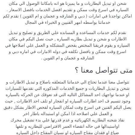
شحن او تبديل البطاريات و ما يميزنا هو انه بامكاننا الوصول الي مكان
السياره في اسرع وقت ممكن و تقديم افضل الخدمات بافضل الاسعار .
اماكن تواجدنا في امارات ( دبي و الشارقه و عجمان و ام القوين ) نقدم لكم
خدماتنا بواسطه امهر الفنيين و الخبراء في المجال
نقدم لكم خدمات المساعده و المسانده علي الطريق و تصليح و تبديل
الاطارات و شحن و تبديل بطاريه السياره , حيث نصل اليكم في مكان
السياره و يقوم فريقنا المختص بفحص المشكله و العمل علي اصلاحها في
اسرع وقت ممكن و بافضل تكلفه في دوله الامارات في اماره دبي و
الشارقه و عجمان و ام القوين .
متى تتواصل معنا ؟
تتواصل معنا عندما تحتاج الي خدماتنا المتعلقه باصلاح و تبديل الاطارات و
شحن و تبديل البطاريات و جميع الخدمات المذكوره التي نقدمها للسيارات
او عندما تواجهك احد المشاكل التاليه التي قد تعوقك عن الحركه بالسياره
وجود تنسيم ف احد اطارات السياره او انفجار او تلف احد الاطارات , حيث
يصل اليكم الفنين في اسرع وقت لمكان السياره لفحص الاطار بشكل دقيق
و العمل علي اصلاحه اذا امكن او استبداله باطار اخر
نفاذ شحنه البطاريه الكهربائيه و عدم قدرتها علي بدء تشغيل محرك
اواستبدالها في حاله انقضاء العمر الافتراضي للبطاريه و تلفها
ضياع او فقدان مفتاح السياره او نسيان المفتاح داخل السياره