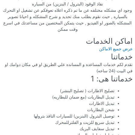
نفاذ الوقود (البترول / البنزين) من السياره
وجود اي مشكله مختلفه عن ما تم ذكره اعلاه تعوقكم عن تشغيل او التحرك
بالسياره , حيث نقوم بطلب منك تحديد و شرح المشكله و احيانا تصوير
المشكله بالصور او الفيديو , حيث يتمكن المختصين من مساعدتك في اسرع
وقت ممكن
اماكن الخدمات
عرض جميع الاماكن
خدماتنا
نقدم لكم خدمات المساعده و المسانده علي الطريق او في مكان دوامك او
في البيت (24 ساعه)
خدماتنا هى: 1
تصليح الاطارات ( تصليح البنشر)
تبديل البطاريات (مع ضمان للبطاريه)
تبديل الاطارات
شحن البطاريات
توصيل البترول (البنزين) للسيارات النافذ بترولها
تبديل سريع للزيت و الفلترللمحرك
تبديل سفايف البريك