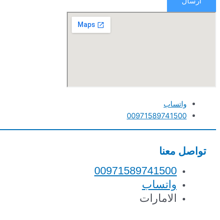
ارسال
واتساب
00971589741500
تواصل معنا
00971589741500
واتساب
الامارات