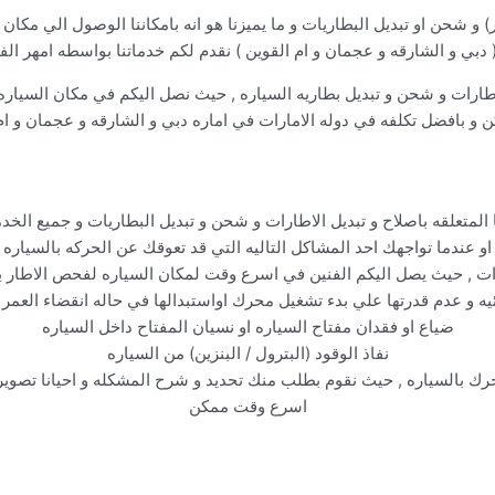
ر) و شحن او تبديل البطاريات و ما يميزنا هو انه بامكاننا الوصول الي م
 دبي و الشارقه و عجمان و ام القوين ) نقدم لكم خدماتنا بواسطه امهر الف
اطارات و شحن و تبديل بطاريه السياره , حيث نصل اليكم في مكان السيار
و بافضل تكلفه في دوله الامارات في اماره دبي و الشارقه و عجمان و ام 
 المتعلقه باصلاح و تبديل الاطارات و شحن و تبديل البطاريات و جميع الخ
او عندما تواجهك احد المشاكل التاليه التي قد تعوقك عن الحركه بالسياره
رات , حيث يصل اليكم الفنين في اسرع وقت لمكان السياره لفحص الاطار بش
ئيه و عدم قدرتها علي بدء تشغيل محرك اواستبدالها في حاله انقضاء العمر ا
ضياع او فقدان مفتاح السياره او نسيان المفتاح داخل السياره
نفاذ الوقود (البترول / البنزين) من السياره
حرك بالسياره , حيث نقوم بطلب منك تحديد و شرح المشكله و احيانا تصوي
اسرع وقت ممكن