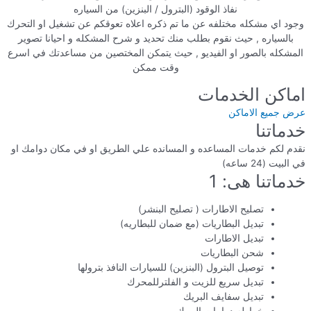
نفاذ الوقود (البترول / البنزين) من السياره
وجود اي مشكله مختلفه عن ما تم ذكره اعلاه تعوقكم عن تشغيل او التحرك
بالسياره , حيث نقوم بطلب منك تحديد و شرح المشكله و احيانا تصوير
المشكله بالصور او الفيديو , حيث يتمكن المختصين من مساعدتك في اسرع
وقت ممكن
اماكن الخدمات
عرض جميع الاماكن
خدماتنا
نقدم لكم خدمات المساعده و المسانده علي الطريق او في مكان دوامك او
في البيت (24 ساعه)
خدماتنا هى: 1
تصليح الاطارات ( تصليح البنشر)
تبديل البطاريات (مع ضمان للبطاريه)
تبديل الاطارات
شحن البطاريات
توصيل البترول (البنزين) للسيارات النافذ بترولها
تبديل سريع للزيت و الفلترللمحرك
تبديل سفايف البريك