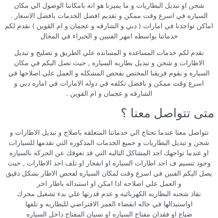
شحن او تبديل البطاريات و ما يميزنا هو انه بامكاننا الوصول الي مكان
السياره في اسرع وقت ممكن و تقديم افضل الخدمات بافضل الاسعار .
اماكن تواجدنا في امارات ( دبي و الشارقه و عجمان و ام القوين ) نقدم لكم
خدماتنا بواسطه امهر الفنيين و الخبراء في المجال
نقدم لكم خدمات المساعده و المسانده علي الطريق و تصليح و تبديل
الاطارات و شحن و تبديل بطاريه السياره , حيث نصل اليكم في مكان
السياره و يقوم فريقنا المختص بفحص المشكله و العمل علي اصلاحها في
اسرع وقت ممكن و بافضل تكلفه في دوله الامارات في اماره دبي و
الشارقه و عجمان و ام القوين .
متى تتواصل معنا ؟
تتواصل معنا عندما تحتاج الي خدماتنا المتعلقه باصلاح و تبديل الاطارات و
شحن و تبديل البطاريات و جميع الخدمات المذكوره التي نقدمها للسيارات
او عندما تواجهك احد المشاكل التاليه التي قد تعوقك عن الحركه بالسياره
وجود تنسيم ف احد اطارات السياره او انفجار او تلف احد الاطارات , حيث
يصل اليكم الفنين في اسرع وقت لمكان السياره لفحص الاطار بشكل دقيق
و العمل علي اصلاحه اذا امكن او استبداله باطار اخر
نفاذ شحنه البطاريه الكهربائيه و عدم قدرتها علي بدء تشغيل محرك
اواستبدالها في حاله انقضاء العمر الافتراضي للبطاريه و تلفها
ضياع او فقدان مفتاح السياره او نسيان المفتاح داخل السياره