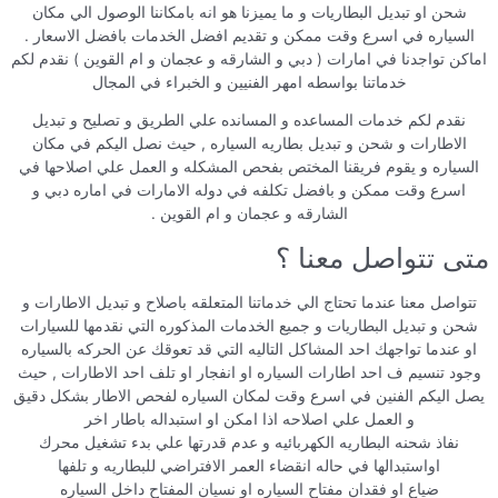
شحن او تبديل البطاريات و ما يميزنا هو انه بامكاننا الوصول الي مكان
السياره في اسرع وقت ممكن و تقديم افضل الخدمات بافضل الاسعار .
اماكن تواجدنا في امارات ( دبي و الشارقه و عجمان و ام القوين ) نقدم لكم
خدماتنا بواسطه امهر الفنيين و الخبراء في المجال
نقدم لكم خدمات المساعده و المسانده علي الطريق و تصليح و تبديل
الاطارات و شحن و تبديل بطاريه السياره , حيث نصل اليكم في مكان
السياره و يقوم فريقنا المختص بفحص المشكله و العمل علي اصلاحها في
اسرع وقت ممكن و بافضل تكلفه في دوله الامارات في اماره دبي و
الشارقه و عجمان و ام القوين .
متى تتواصل معنا ؟
تتواصل معنا عندما تحتاج الي خدماتنا المتعلقه باصلاح و تبديل الاطارات و
شحن و تبديل البطاريات و جميع الخدمات المذكوره التي نقدمها للسيارات
او عندما تواجهك احد المشاكل التاليه التي قد تعوقك عن الحركه بالسياره
وجود تنسيم ف احد اطارات السياره او انفجار او تلف احد الاطارات , حيث
يصل اليكم الفنين في اسرع وقت لمكان السياره لفحص الاطار بشكل دقيق
و العمل علي اصلاحه اذا امكن او استبداله باطار اخر
نفاذ شحنه البطاريه الكهربائيه و عدم قدرتها علي بدء تشغيل محرك
اواستبدالها في حاله انقضاء العمر الافتراضي للبطاريه و تلفها
ضياع او فقدان مفتاح السياره او نسيان المفتاح داخل السياره