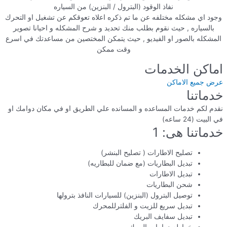
نفاذ الوقود (البترول / البنزين) من السياره
وجود اي مشكله مختلفه عن ما تم ذكره اعلاه تعوقكم عن تشغيل او التحرك
بالسياره , حيث نقوم بطلب منك تحديد و شرح المشكله و احيانا تصوير
المشكله بالصور او الفيديو , حيث يتمكن المختصين من مساعدتك في اسرع
وقت ممكن
اماكن الخدمات
عرض جميع الاماكن
خدماتنا
نقدم لكم خدمات المساعده و المسانده علي الطريق او في مكان دوامك او
في البيت (24 ساعه)
خدماتنا هى: 1
تصليح الاطارات ( تصليح البنشر)
تبديل البطاريات (مع ضمان للبطاريه)
تبديل الاطارات
شحن البطاريات
توصيل البترول (البنزين) للسيارات النافذ بترولها
تبديل سريع للزيت و الفلترللمحرك
تبديل سفايف البريك