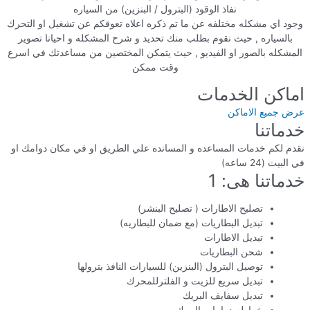
نفاذ الوقود (البترول / البنزين) من السياره
وجود اي مشكله مختلفه عن ما تم ذكره اعلاه تعوقكم عن تشغيل او التحرك
بالسياره , حيث نقوم بطلب منك تحديد و شرح المشكله و احيانا تصوير
المشكله بالصور او الفيديو , حيث يتمكن المختصين من مساعدتك في اسرع
وقت ممكن
اماكن الخدمات
عرض جميع الاماكن
خدماتنا
نقدم لكم خدمات المساعده و المسانده علي الطريق او في مكان دوامك او
في البيت (24 ساعه)
خدماتنا هى: 1
تصليح الاطارات ( تصليح البنشر)
تبديل البطاريات (مع ضمان للبطاريه)
تبديل الاطارات
شحن البطاريات
توصيل البترول (البنزين) للسيارات النافذ بترولها
تبديل سريع للزيت و الفلترللمحرك
تبديل سفايف البريك