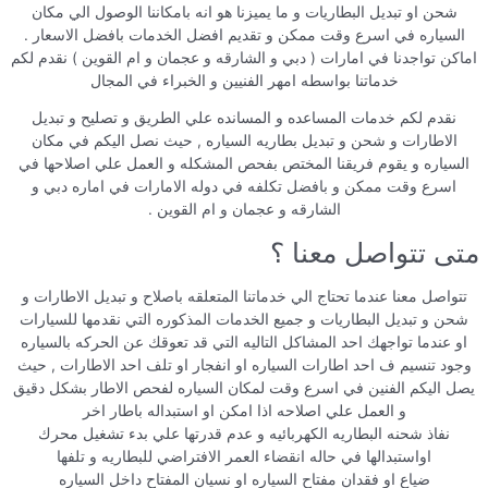
شحن او تبديل البطاريات و ما يميزنا هو انه بامكاننا الوصول الي مكان
السياره في اسرع وقت ممكن و تقديم افضل الخدمات بافضل الاسعار .
اماكن تواجدنا في امارات ( دبي و الشارقه و عجمان و ام القوين ) نقدم لكم
خدماتنا بواسطه امهر الفنيين و الخبراء في المجال
نقدم لكم خدمات المساعده و المسانده علي الطريق و تصليح و تبديل
الاطارات و شحن و تبديل بطاريه السياره , حيث نصل اليكم في مكان
السياره و يقوم فريقنا المختص بفحص المشكله و العمل علي اصلاحها في
اسرع وقت ممكن و بافضل تكلفه في دوله الامارات في اماره دبي و
الشارقه و عجمان و ام القوين .
متى تتواصل معنا ؟
تتواصل معنا عندما تحتاج الي خدماتنا المتعلقه باصلاح و تبديل الاطارات و
شحن و تبديل البطاريات و جميع الخدمات المذكوره التي نقدمها للسيارات
او عندما تواجهك احد المشاكل التاليه التي قد تعوقك عن الحركه بالسياره
وجود تنسيم ف احد اطارات السياره او انفجار او تلف احد الاطارات , حيث
يصل اليكم الفنين في اسرع وقت لمكان السياره لفحص الاطار بشكل دقيق
و العمل علي اصلاحه اذا امكن او استبداله باطار اخر
نفاذ شحنه البطاريه الكهربائيه و عدم قدرتها علي بدء تشغيل محرك
اواستبدالها في حاله انقضاء العمر الافتراضي للبطاريه و تلفها
ضياع او فقدان مفتاح السياره او نسيان المفتاح داخل السياره