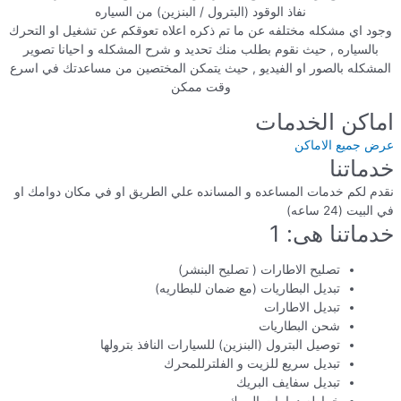
نفاذ الوقود (البترول / البنزين) من السياره
وجود اي مشكله مختلفه عن ما تم ذكره اعلاه تعوقكم عن تشغيل او التحرك
بالسياره , حيث نقوم بطلب منك تحديد و شرح المشكله و احيانا تصوير
المشكله بالصور او الفيديو , حيث يتمكن المختصين من مساعدتك في اسرع
وقت ممكن
اماكن الخدمات
عرض جميع الاماكن
خدماتنا
نقدم لكم خدمات المساعده و المسانده علي الطريق او في مكان دوامك او
في البيت (24 ساعه)
خدماتنا هى: 1
تصليح الاطارات ( تصليح البنشر)
تبديل البطاريات (مع ضمان للبطاريه)
تبديل الاطارات
شحن البطاريات
توصيل البترول (البنزين) للسيارات النافذ بترولها
تبديل سريع للزيت و الفلترللمحرك
تبديل سفايف البريك