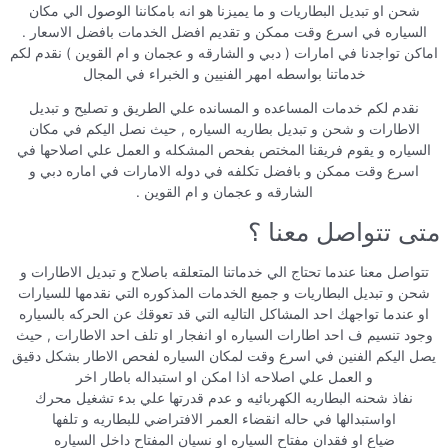
شحن او تبديل البطاريات و ما يميزنا هو انه بامكاننا الوصول الي مكان
السياره في اسرع وقت ممكن و تقديم افضل الخدمات بافضل الاسعار .
اماكن تواجدنا في امارات ( دبي و الشارقه و عجمان و ام القوين ) نقدم لكم
خدماتنا بواسطه امهر الفنيين و الخبراء في المجال
نقدم لكم خدمات المساعده و المسانده علي الطريق و تصليح و تبديل
الاطارات و شحن و تبديل بطاريه السياره , حيث نصل اليكم في مكان
السياره و يقوم فريقنا المختص بفحص المشكله و العمل علي اصلاحها في
اسرع وقت ممكن و بافضل تكلفه في دوله الامارات في اماره دبي و
الشارقه و عجمان و ام القوين .
متى تتواصل معنا ؟
تتواصل معنا عندما تحتاج الي خدماتنا المتعلقه باصلاح و تبديل الاطارات و
شحن و تبديل البطاريات و جميع الخدمات المذكوره التي نقدمها للسيارات
او عندما تواجهك احد المشاكل التاليه التي قد تعوقك عن الحركه بالسياره
وجود تنسيم ف احد اطارات السياره او انفجار او تلف احد الاطارات , حيث
يصل اليكم الفنين في اسرع وقت لمكان السياره لفحص الاطار بشكل دقيق
و العمل علي اصلاحه اذا امكن او استبداله باطار اخر
نفاذ شحنه البطاريه الكهربائيه و عدم قدرتها علي بدء تشغيل محرك
اواستبدالها في حاله انقضاء العمر الافتراضي للبطاريه و تلفها
ضياع او فقدان مفتاح السياره او نسيان المفتاح داخل السياره