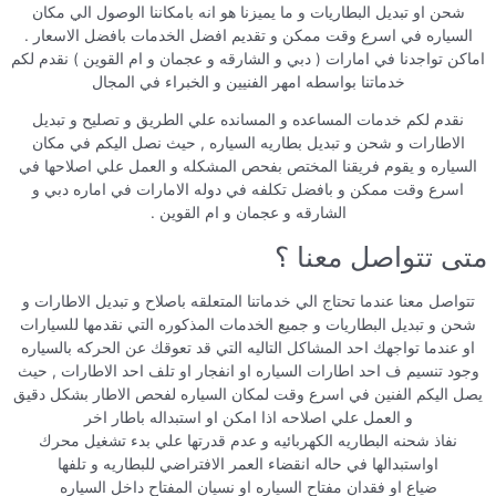
شحن او تبديل البطاريات و ما يميزنا هو انه بامكاننا الوصول الي مكان
السياره في اسرع وقت ممكن و تقديم افضل الخدمات بافضل الاسعار .
اماكن تواجدنا في امارات ( دبي و الشارقه و عجمان و ام القوين ) نقدم لكم
خدماتنا بواسطه امهر الفنيين و الخبراء في المجال
نقدم لكم خدمات المساعده و المسانده علي الطريق و تصليح و تبديل
الاطارات و شحن و تبديل بطاريه السياره , حيث نصل اليكم في مكان
السياره و يقوم فريقنا المختص بفحص المشكله و العمل علي اصلاحها في
اسرع وقت ممكن و بافضل تكلفه في دوله الامارات في اماره دبي و
الشارقه و عجمان و ام القوين .
متى تتواصل معنا ؟
تتواصل معنا عندما تحتاج الي خدماتنا المتعلقه باصلاح و تبديل الاطارات و
شحن و تبديل البطاريات و جميع الخدمات المذكوره التي نقدمها للسيارات
او عندما تواجهك احد المشاكل التاليه التي قد تعوقك عن الحركه بالسياره
وجود تنسيم ف احد اطارات السياره او انفجار او تلف احد الاطارات , حيث
يصل اليكم الفنين في اسرع وقت لمكان السياره لفحص الاطار بشكل دقيق
و العمل علي اصلاحه اذا امكن او استبداله باطار اخر
نفاذ شحنه البطاريه الكهربائيه و عدم قدرتها علي بدء تشغيل محرك
اواستبدالها في حاله انقضاء العمر الافتراضي للبطاريه و تلفها
ضياع او فقدان مفتاح السياره او نسيان المفتاح داخل السياره