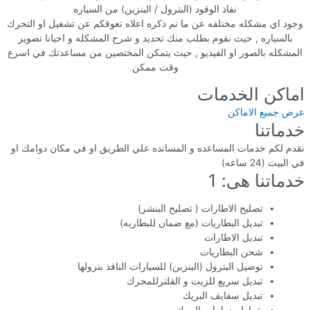
نفاذ الوقود (البترول / البنزين) من السياره
وجود اي مشكله مختلفه عن ما تم ذكره اعلاه تعوقكم عن تشغيل او التحرك
بالسياره , حيث نقوم بطلب منك تحديد و شرح المشكله و احيانا تصوير
المشكله بالصور او الفيديو , حيث يتمكن المختصين من مساعدتك في اسرع
وقت ممكن
اماكن الخدمات
عرض جميع الاماكن
خدماتنا
نقدم لكم خدمات المساعده و المسانده علي الطريق او في مكان دوامك او
في البيت (24 ساعه)
خدماتنا هى: 1
تصليح الاطارات ( تصليح البنشر)
تبديل البطاريات (مع ضمان للبطاريه)
تبديل الاطارات
شحن البطاريات
توصيل البترول (البنزين) للسيارات النافذ بترولها
تبديل سريع للزيت و الفلترللمحرك
تبديل سفايف البريك