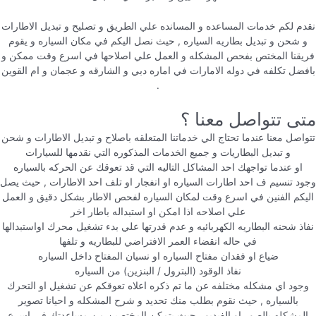
نقدم لكم خدمات المساعده و المسانده علي الطريق و تصليح و تبديل الاطارات
و شحن و تبديل بطاريه السياره , حيث نصل اليكم في مكان السياره و يقوم
فريقنا المختص بفحص المشكله و العمل علي اصلاحها في اسرع وقت ممكن و
بافضل تكلفه في دوله الامارات في اماره دبي و الشارقه و عجمان و ام القوين
.
متى تتواصل معنا ؟
تتواصل معنا عندما تحتاج الي خدماتنا المتعلقه باصلاح و تبديل الاطارات و شحن
و تبديل البطاريات و جميع الخدمات المذكوره التي نقدمها للسيارات
او عندما تواجهك احد المشاكل التاليه التي قد تعوقك عن الحركه بالسياره
وجود تنسيم ف احد اطارات السياره او انفجار او تلف احد الاطارات , حيث يصل
اليكم الفنين في اسرع وقت لمكان السياره لفحص الاطار بشكل دقيق و العمل
علي اصلاحه اذا امكن او استبداله باطار اخر
نفاذ شحنه البطاريه الكهربائيه و عدم قدرتها علي بدء تشغيل محرك اواستبدالها
في حاله انقضاء العمر الافتراضي للبطاريه و تلفها
ضياع او فقدان مفتاح السياره او نسيان المفتاح داخل السياره
نفاذ الوقود (البترول / البنزين) من السياره
وجود اي مشكله مختلفه عن ما تم ذكره اعلاه تعوقكم عن تشغيل او التحرك
بالسياره , حيث نقوم بطلب منك تحديد و شرح المشكله و احيانا تصوير
المشكله بالصور او الفيديو , حيث يتمكن المختصين من مساعدتك في اسرع