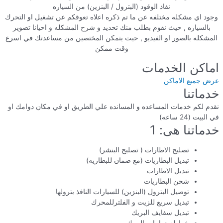
نفاذ الوقود (البترول / البنزين) من السياره
وجود اي مشكله مختلفه عن ما تم ذكره اعلاه تعوقكم عن تشغيل او التحرك
بالسياره , حيث نقوم بطلب منك تحديد و شرح المشكله و احيانا تصوير
المشكله بالصور او الفيديو , حيث يتمكن المختصين من مساعدتك في اسرع
وقت ممكن
اماكن الخدمات
عرض جميع الاماكن
خدماتنا
نقدم لكم خدمات المساعده و المسانده علي الطريق او في مكان دوامك او
في البيت (24 ساعه)
خدماتنا هى: 1
تصليح الاطارات ( تصليح البنشر)
تبديل البطاريات (مع ضمان للبطاريه)
تبديل الاطارات
شحن البطاريات
توصيل البترول (البنزين) للسيارات النافذ بترولها
تبديل سريع للزيت و الفلترللمحرك
تبديل سفايف البريك