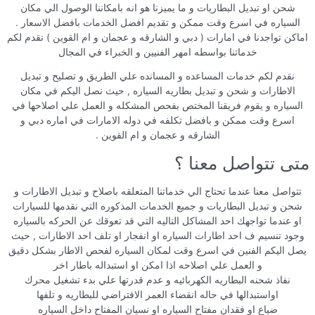
شحن او تبديل البطاريات و ما يميزنا هو انه بامكاننا الوصول الي مكان
السياره في اسرع وقت ممكن و تقديم افضل الخدمات بافضل الاسعار .
اماكن تواجدنا في امارات ( دبي و الشارقه و عجمان و ام القوين ) نقدم لكم
خدماتنا بواسطه امهر الفنيين و الخبراء في المجال
نقدم لكم خدمات المساعده و المسانده علي الطريق و تصليح و تبديل
الاطارات و شحن و تبديل بطاريه السياره , حيث نصل اليكم في مكان
السياره و يقوم فريقنا المختص بفحص المشكله و العمل علي اصلاحها في
اسرع وقت ممكن و بافضل تكلفه في دوله الامارات في اماره دبي و
الشارقه و عجمان و ام القوين .
متى تتواصل معنا ؟
تتواصل معنا عندما تحتاج الي خدماتنا المتعلقه باصلاح و تبديل الاطارات و
شحن و تبديل البطاريات و جميع الخدمات المذكوره التي نقدمها للسيارات
او عندما تواجهك احد المشاكل التاليه التي قد تعوقك عن الحركه بالسياره
وجود تنسيم ف احد اطارات السياره او انفجار او تلف احد الاطارات , حيث
يصل اليكم الفنين في اسرع وقت لمكان السياره لفحص الاطار بشكل دقيق
و العمل علي اصلاحه اذا امكن او استبداله باطار اخر
نفاذ شحنه البطاريه الكهربائيه و عدم قدرتها علي بدء تشغيل محرك
اواستبدالها في حاله انقضاء العمر الافتراضي للبطاريه و تلفها
ضياع او فقدان مفتاح السياره او نسيان المفتاح داخل السياره