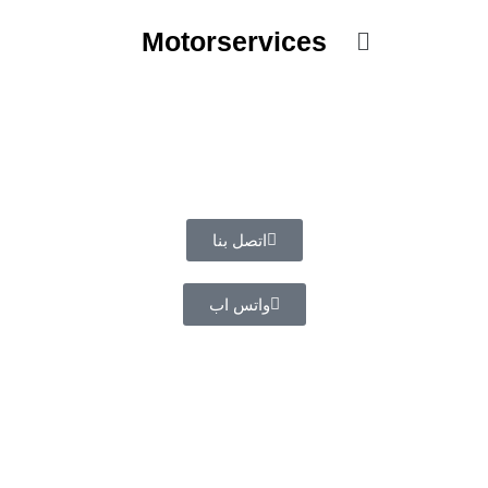
خطي
القائمة
لى
Motorservices
لمحتوى
اتصل بنا
واتس اب