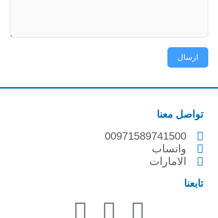
ارسال
تواصل معنا
00971589741500
واتساب
الامارات
تابعنا
Y
T
F