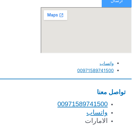
ارسال
واتساب
00971589741500
تواصل معنا
00971589741500
واتساب
الامارات