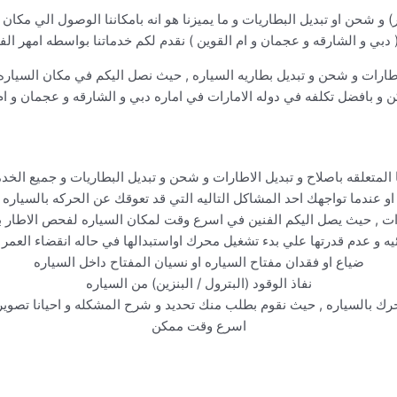
ر) و شحن او تبديل البطاريات و ما يميزنا هو انه بامكاننا الوصول الي م
 دبي و الشارقه و عجمان و ام القوين ) نقدم لكم خدماتنا بواسطه امهر الف
اطارات و شحن و تبديل بطاريه السياره , حيث نصل اليكم في مكان السيار
و بافضل تكلفه في دوله الامارات في اماره دبي و الشارقه و عجمان و ام 
 المتعلقه باصلاح و تبديل الاطارات و شحن و تبديل البطاريات و جميع الخ
او عندما تواجهك احد المشاكل التاليه التي قد تعوقك عن الحركه بالسياره
رات , حيث يصل اليكم الفنين في اسرع وقت لمكان السياره لفحص الاطار بش
ئيه و عدم قدرتها علي بدء تشغيل محرك اواستبدالها في حاله انقضاء العمر ا
ضياع او فقدان مفتاح السياره او نسيان المفتاح داخل السياره
نفاذ الوقود (البترول / البنزين) من السياره
حرك بالسياره , حيث نقوم بطلب منك تحديد و شرح المشكله و احيانا تصوي
اسرع وقت ممكن