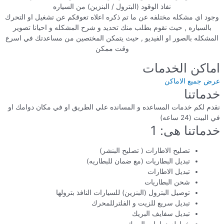
نفاذ الوقود (البترول / البنزين) من السياره
وجود اي مشكله مختلفه عن ما تم ذكره اعلاه تعوقكم عن تشغيل او التحرك
بالسياره , حيث نقوم بطلب منك تحديد و شرح المشكله و احيانا تصوير
المشكله بالصور او الفيديو , حيث يتمكن المختصين من مساعدتك في اسرع
وقت ممكن
اماكن الخدمات
عرض جميع الاماكن
خدماتنا
نقدم لكم خدمات المساعده و المسانده علي الطريق او في مكان دوامك او
في البيت (24 ساعه)
خدماتنا هى: 1
تصليح الاطارات ( تصليح البنشر)
تبديل البطاريات (مع ضمان للبطاريه)
تبديل الاطارات
شحن البطاريات
توصيل البترول (البنزين) للسيارات النافذ بترولها
تبديل سريع للزيت و الفلترللمحرك
تبديل سفايف البريك