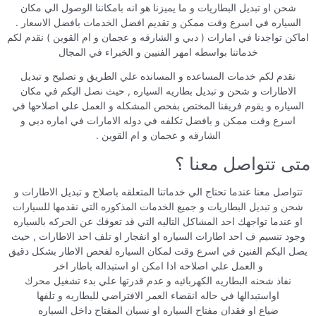
شحن او تبديل البطاريات و ما يميزنا هو انه بامكاننا الوصول الي مكان
السياره في اسرع وقت ممكن و تقديم افضل الخدمات بافضل الاسعار .
اماكن تواجدنا في امارات ( دبي و الشارقه و عجمان و ام القوين ) نقدم لكم
خدماتنا بواسطه امهر الفنيين و الخبراء في المجال
نقدم لكم خدمات المساعده و المسانده علي الطريق و تصليح و تبديل
الاطارات و شحن و تبديل بطاريه السياره , حيث نصل اليكم في مكان
السياره و يقوم فريقنا المختص بفحص المشكله و العمل علي اصلاحها في
اسرع وقت ممكن و بافضل تكلفه في دوله الامارات في اماره دبي و
الشارقه و عجمان و ام القوين .
متى تتواصل معنا ؟
تتواصل معنا عندما تحتاج الي خدماتنا المتعلقه باصلاح و تبديل الاطارات و
شحن و تبديل البطاريات و جميع الخدمات المذكوره التي نقدمها للسيارات
او عندما تواجهك احد المشاكل التاليه التي قد تعوقك عن الحركه بالسياره
وجود تنسيم ف احد اطارات السياره او انفجار او تلف احد الاطارات , حيث
يصل اليكم الفنين في اسرع وقت لمكان السياره لفحص الاطار بشكل دقيق
و العمل علي اصلاحه اذا امكن او استبداله باطار اخر
نفاذ شحنه البطاريه الكهربائيه و عدم قدرتها علي بدء تشغيل محرك
اواستبدالها في حاله انقضاء العمر الافتراضي للبطاريه و تلفها
ضياع او فقدان مفتاح السياره او نسيان المفتاح داخل السياره