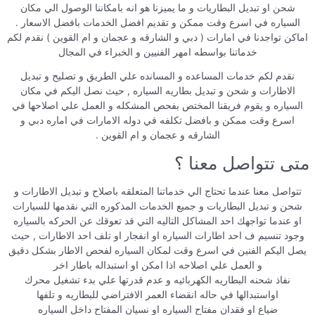
شحن او تبديل البطاريات و ما يميزنا هو انه بامكاننا الوصول الي مكان
السياره في اسرع وقت ممكن و تقديم افضل الخدمات بافضل الاسعار .
اماكن تواجدنا في امارات ( دبي و الشارقه و عجمان و ام القوين ) نقدم لكم
خدماتنا بواسطه امهر الفنيين و الخبراء في المجال
نقدم لكم خدمات المساعده و المسانده علي الطريق و تصليح و تبديل
الاطارات و شحن و تبديل بطاريه السياره , حيث نصل اليكم في مكان
السياره و يقوم فريقنا المختص بفحص المشكله و العمل علي اصلاحها في
اسرع وقت ممكن و بافضل تكلفه في دوله الامارات في اماره دبي و
الشارقه و عجمان و ام القوين .
متى تتواصل معنا ؟
تتواصل معنا عندما تحتاج الي خدماتنا المتعلقه باصلاح و تبديل الاطارات و
شحن و تبديل البطاريات و جميع الخدمات المذكوره التي نقدمها للسيارات
او عندما تواجهك احد المشاكل التاليه التي قد تعوقك عن الحركه بالسياره
وجود تنسيم ف احد اطارات السياره او انفجار او تلف احد الاطارات , حيث
يصل اليكم الفنين في اسرع وقت لمكان السياره لفحص الاطار بشكل دقيق
و العمل علي اصلاحه اذا امكن او استبداله باطار اخر
نفاذ شحنه البطاريه الكهربائيه و عدم قدرتها علي بدء تشغيل محرك
اواستبدالها في حاله انقضاء العمر الافتراضي للبطاريه و تلفها
ضياع او فقدان مفتاح السياره او نسيان المفتاح داخل السياره