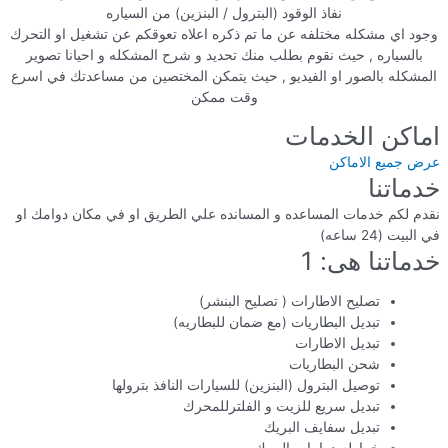
نفاذ الوقود (البترول / البنزين) من السياره
وجود اي مشكله مختلفه عن ما تم ذكره اعلاه تعوقكم عن تشغيل او التحرك
بالسياره , حيث نقوم بطلب منك تحديد و شرح المشكله و احيانا تصوير
المشكله بالصور او الفيديو , حيث يتمكن المختصين من مساعدتك في اسرع
وقت ممكن
اماكن الخدمات
عرض جميع الاماكن
خدماتنا
نقدم لكم خدمات المساعده و المسانده علي الطريق او في مكان دوامك او
في البيت (24 ساعه)
خدماتنا هى: 1
تصليح الاطارات ( تصليح البنشر)
تبديل البطاريات (مع ضمان للبطاريه)
تبديل الاطارات
شحن البطاريات
توصيل البترول (البنزين) للسيارات النافذ بترولها
تبديل سريع للزيت و الفلترللمحرك
تبديل سفايف البريك