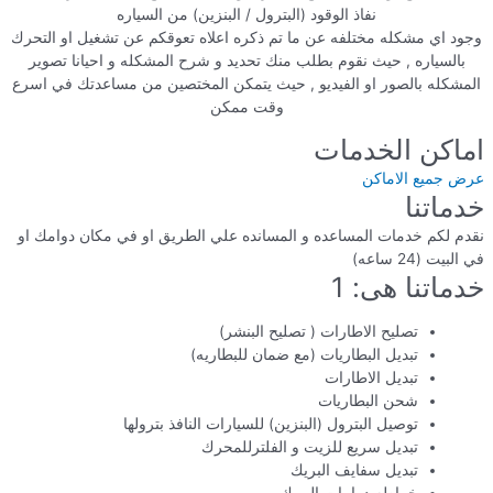
نفاذ الوقود (البترول / البنزين) من السياره
وجود اي مشكله مختلفه عن ما تم ذكره اعلاه تعوقكم عن تشغيل او التحرك
بالسياره , حيث نقوم بطلب منك تحديد و شرح المشكله و احيانا تصوير
المشكله بالصور او الفيديو , حيث يتمكن المختصين من مساعدتك في اسرع
وقت ممكن
اماكن الخدمات
عرض جميع الاماكن
خدماتنا
نقدم لكم خدمات المساعده و المسانده علي الطريق او في مكان دوامك او
في البيت (24 ساعه)
خدماتنا هى: 1
تصليح الاطارات ( تصليح البنشر)
تبديل البطاريات (مع ضمان للبطاريه)
تبديل الاطارات
شحن البطاريات
توصيل البترول (البنزين) للسيارات النافذ بترولها
تبديل سريع للزيت و الفلترللمحرك
تبديل سفايف البريك