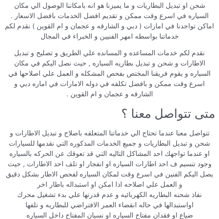
شحن او تبديل البطاريات و ما يميزنا هو انه بامكاننا الوصول الي مكان
السياره في اسرع وقت ممكن و تقديم افضل الخدمات بافضل الاسعار .
اماكن تواجدنا في امارات ( دبي و الشارقه و عجمان و ام القوين ) نقدم لكم
خدماتنا بواسطه امهر الفنيين و الخبراء في المجال
نقدم لكم خدمات المساعده و المسانده علي الطريق و تصليح و تبديل
الاطارات و شحن و تبديل بطاريه السياره , حيث نصل اليكم في مكان
السياره و يقوم فريقنا المختص بفحص المشكله و العمل علي اصلاحها في
اسرع وقت ممكن و بافضل تكلفه في دوله الامارات في اماره دبي و
الشارقه و عجمان و ام القوين .
متى تتواصل معنا ؟
تتواصل معنا عندما تحتاج الي خدماتنا المتعلقه باصلاح و تبديل الاطارات و
شحن و تبديل البطاريات و جميع الخدمات المذكوره التي نقدمها للسيارات
او عندما تواجهك احد المشاكل التاليه التي قد تعوقك عن الحركه بالسياره
وجود تنسيم ف احد اطارات السياره او انفجار او تلف احد الاطارات , حيث
يصل اليكم الفنين في اسرع وقت لمكان السياره لفحص الاطار بشكل دقيق
و العمل علي اصلاحه اذا امكن او استبداله باطار اخر
نفاذ شحنه البطاريه الكهربائيه و عدم قدرتها علي بدء تشغيل محرك
اواستبدالها في حاله انقضاء العمر الافتراضي للبطاريه و تلفها
ضياع او فقدان مفتاح السياره او نسيان المفتاح داخل السياره