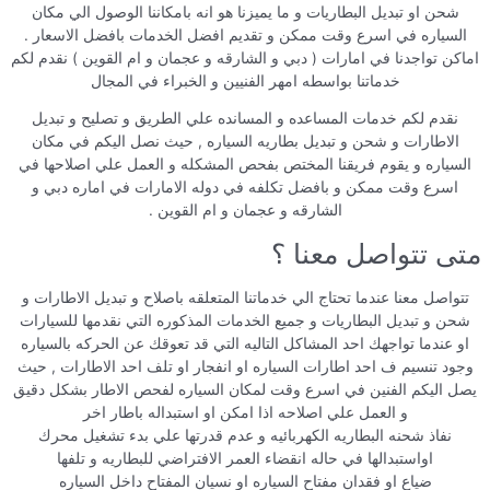
شحن او تبديل البطاريات و ما يميزنا هو انه بامكاننا الوصول الي مكان
السياره في اسرع وقت ممكن و تقديم افضل الخدمات بافضل الاسعار .
اماكن تواجدنا في امارات ( دبي و الشارقه و عجمان و ام القوين ) نقدم لكم
خدماتنا بواسطه امهر الفنيين و الخبراء في المجال
نقدم لكم خدمات المساعده و المسانده علي الطريق و تصليح و تبديل
الاطارات و شحن و تبديل بطاريه السياره , حيث نصل اليكم في مكان
السياره و يقوم فريقنا المختص بفحص المشكله و العمل علي اصلاحها في
اسرع وقت ممكن و بافضل تكلفه في دوله الامارات في اماره دبي و
الشارقه و عجمان و ام القوين .
متى تتواصل معنا ؟
تتواصل معنا عندما تحتاج الي خدماتنا المتعلقه باصلاح و تبديل الاطارات و
شحن و تبديل البطاريات و جميع الخدمات المذكوره التي نقدمها للسيارات
او عندما تواجهك احد المشاكل التاليه التي قد تعوقك عن الحركه بالسياره
وجود تنسيم ف احد اطارات السياره او انفجار او تلف احد الاطارات , حيث
يصل اليكم الفنين في اسرع وقت لمكان السياره لفحص الاطار بشكل دقيق
و العمل علي اصلاحه اذا امكن او استبداله باطار اخر
نفاذ شحنه البطاريه الكهربائيه و عدم قدرتها علي بدء تشغيل محرك
اواستبدالها في حاله انقضاء العمر الافتراضي للبطاريه و تلفها
ضياع او فقدان مفتاح السياره او نسيان المفتاح داخل السياره