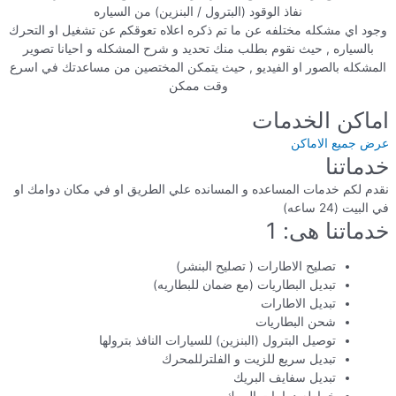
نفاذ الوقود (البترول / البنزين) من السياره
وجود اي مشكله مختلفه عن ما تم ذكره اعلاه تعوقكم عن تشغيل او التحرك
بالسياره , حيث نقوم بطلب منك تحديد و شرح المشكله و احيانا تصوير
المشكله بالصور او الفيديو , حيث يتمكن المختصين من مساعدتك في اسرع
وقت ممكن
اماكن الخدمات
عرض جميع الاماكن
خدماتنا
نقدم لكم خدمات المساعده و المسانده علي الطريق او في مكان دوامك او
في البيت (24 ساعه)
خدماتنا هى: 1
تصليح الاطارات ( تصليح البنشر)
تبديل البطاريات (مع ضمان للبطاريه)
تبديل الاطارات
شحن البطاريات
توصيل البترول (البنزين) للسيارات النافذ بترولها
تبديل سريع للزيت و الفلترللمحرك
تبديل سفايف البريك