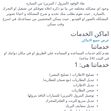
نفاذ الوقود (البترول / البنزين) من السياره
وجود اي مشكله مختلفه عن ما تم ذكره اعلاه تعوقكم عن تشغيل او التحرك
بالسياره , حيث نقوم بطلب منك تحديد و شرح المشكله و احيانا تصوير
المشكله بالصور او الفيديو , حيث يتمكن المختصين من مساعدتك في اسرع
وقت ممكن
اماكن الخدمات
عرض جميع الاماكن
خدماتنا
نقدم لكم خدمات المساعده و المسانده علي الطريق او في مكان دوامك او
في البيت (24 ساعه)
خدماتنا هى: 1
تصليح الاطارات ( تصليح البنشر)
تبديل البطاريات (مع ضمان للبطاريه)
تبديل الاطارات
شحن البطاريات
توصيل البترول (البنزين) للسيارات النافذ بترولها
تبديل سريع للزيت و الفلترللمحرك
تبديل سفايف البريك