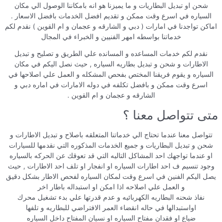
شحن او تبديل البطاريات و ما يميزنا هو انه بامكاننا الوصول الي مكان
السياره في اسرع وقت ممكن و تقديم افضل الخدمات بافضل الاسعار .
اماكن تواجدنا في امارات ( دبي و الشارقه و عجمان و ام القوين ) نقدم لكم
خدماتنا بواسطه امهر الفنيين و الخبراء في المجال
نقدم لكم خدمات المساعده و المسانده علي الطريق و تصليح و تبديل
الاطارات و شحن و تبديل بطاريه السياره , حيث نصل اليكم في مكان
السياره و يقوم فريقنا المختص بفحص المشكله و العمل علي اصلاحها في
اسرع وقت ممكن و بافضل تكلفه في دوله الامارات في اماره دبي و
الشارقه و عجمان و ام القوين .
متى تتواصل معنا ؟
تتواصل معنا عندما تحتاج الي خدماتنا المتعلقه باصلاح و تبديل الاطارات و
شحن و تبديل البطاريات و جميع الخدمات المذكوره التي نقدمها للسيارات
او عندما تواجهك احد المشاكل التاليه التي قد تعوقك عن الحركه بالسياره
وجود تنسيم ف احد اطارات السياره او انفجار او تلف احد الاطارات , حيث
يصل اليكم الفنين في اسرع وقت لمكان السياره لفحص الاطار بشكل دقيق
و العمل علي اصلاحه اذا امكن او استبداله باطار اخر
نفاذ شحنه البطاريه الكهربائيه و عدم قدرتها علي بدء تشغيل محرك
اواستبدالها في حاله انقضاء العمر الافتراضي للبطاريه و تلفها
ضياع او فقدان مفتاح السياره او نسيان المفتاح داخل السياره