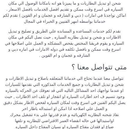
شحن او تبديل البطاريات و ما يميزنا هو انه بامكاننا الوصول الي مكان
السياره في اسرع وقت ممكن و تقديم افضل الخدمات بافضل الاسعار .
اماكن تواجدنا في امارات ( دبي و الشارقه و عجمان و ام القوين ) نقدم لكم
خدماتنا بواسطه امهر الفنيين و الخبراء في المجال
نقدم لكم خدمات المساعده و المسانده علي الطريق و تصليح و تبديل
الاطارات و شحن و تبديل بطاريه السياره , حيث نصل اليكم في مكان
السياره و يقوم فريقنا المختص بفحص المشكله و العمل علي اصلاحها في
اسرع وقت ممكن و بافضل تكلفه في دوله الامارات في اماره دبي و
الشارقه و عجمان و ام القوين .
متى تتواصل معنا ؟
تتواصل معنا عندما تحتاج الي خدماتنا المتعلقه باصلاح و تبديل الاطارات و
شحن و تبديل البطاريات و جميع الخدمات المذكوره التي نقدمها للسيارات
او عندما تواجهك احد المشاكل التاليه التي قد تعوقك عن الحركه بالسياره
وجود تنسيم ف احد اطارات السياره او انفجار او تلف احد الاطارات , حيث
يصل اليكم الفنين في اسرع وقت لمكان السياره لفحص الاطار بشكل دقيق
و العمل علي اصلاحه اذا امكن او استبداله باطار اخر
نفاذ شحنه البطاريه الكهربائيه و عدم قدرتها علي بدء تشغيل محرك
اواستبدالها في حاله انقضاء العمر الافتراضي للبطاريه و تلفها
ضياع او فقدان مفتاح السياره او نسيان المفتاح داخل السياره