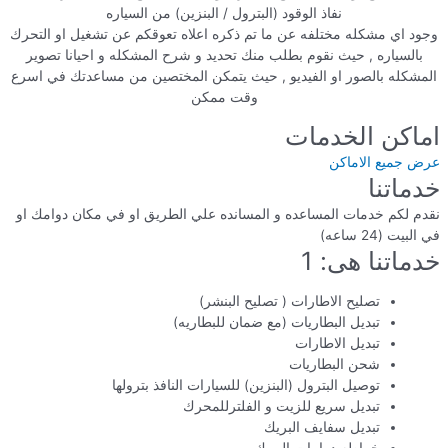
نفاذ الوقود (البترول / البنزين) من السياره
وجود اي مشكله مختلفه عن ما تم ذكره اعلاه تعوقكم عن تشغيل او التحرك
بالسياره , حيث نقوم بطلب منك تحديد و شرح المشكله و احيانا تصوير
المشكله بالصور او الفيديو , حيث يتمكن المختصين من مساعدتك في اسرع
وقت ممكن
اماكن الخدمات
عرض جميع الاماكن
خدماتنا
نقدم لكم خدمات المساعده و المسانده علي الطريق او في مكان دوامك او
في البيت (24 ساعه)
خدماتنا هى: 1
تصليح الاطارات ( تصليح البنشر)
تبديل البطاريات (مع ضمان للبطاريه)
تبديل الاطارات
شحن البطاريات
توصيل البترول (البنزين) للسيارات النافذ بترولها
تبديل سريع للزيت و الفلترللمحرك
تبديل سفايف البريك