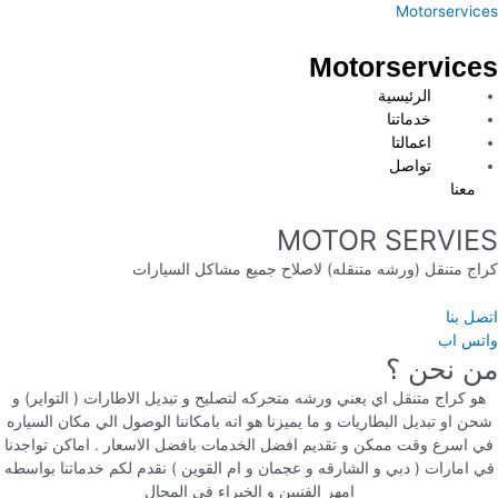
خطي
لقائمة
Motorservices
لى
لمحتوى
Motorservices
الرئيسية
خدماتنا
اعمالتا
تواصل
معنا
MOTOR SERVIES
كراج متنقل (ورشه متنقله) لاصلاح جميع مشاكل السيارات
اتصل بنا
واتس اب
من نحن ؟
هو كراج متنقل اي يعني ورشه متحركه لتصليح و تبديل الاطارات ( التواير) و
شحن او تبديل البطاريات و ما يميزنا هو انه بامكاننا الوصول الي مكان السياره
في اسرع وقت ممكن و تقديم افضل الخدمات بافضل الاسعار . اماكن تواجدنا
في امارات ( دبي و الشارقه و عجمان و ام القوين ) نقدم لكم خدماتنا بواسطه
امهر الفنيين و الخبراء في المجال