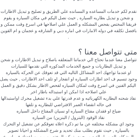
نقدم لكم خدمات المساعده و المسانده علي الطريق و تصليح و تبديل الاطارات
و شحن و تبديل بطاريه السياره , حيث نصل اليكم في مكان السياره و يقوم
فريقنا المختص بفحص المشكله و العمل علي اصلاحها في اسرع وقت ممكن و
بافضل تكلفه في دوله الامارات في اماره دبي و الشارقه و عجمان و ام القوين
.
متى تتواصل معنا ؟
تتواصل معنا عندما تحتاج الي خدماتنا المتعلقه باصلاح و تبديل الاطارات و شحن
و تبديل البطاريات و جميع الخدمات المذكوره التي نقدمها للسيارات
او عندما تواجهك احد المشاكل التاليه التي قد تعوقك عن الحركه بالسياره
وجود تنسيم ف احد اطارات السياره او انفجار او تلف احد الاطارات , حيث يصل
اليكم الفنين في اسرع وقت لمكان السياره لفحص الاطار بشكل دقيق و العمل
علي اصلاحه اذا امكن او استبداله باطار اخر
نفاذ شحنه البطاريه الكهربائيه و عدم قدرتها علي بدء تشغيل محرك اواستبدالها
في حاله انقضاء العمر الافتراضي للبطاريه و تلفها
ضياع او فقدان مفتاح السياره او نسيان المفتاح داخل السياره
نفاذ الوقود (البترول / البنزين) من السياره
وجود اي مشكله مختلفه عن ما تم ذكره اعلاه تعوقكم عن تشغيل او التحرك
بالسياره , حيث نقوم بطلب منك تحديد و شرح المشكله و احيانا تصوير
المشكله بالصور او الفيديو , حيث يتمكن المختصين من مساعدتك في اسرع